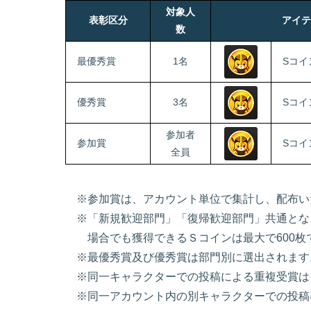
対象人
表彰区分
アイテ
数
最優秀賞
1名
Sコイ
優秀賞
3名
Sコイ
参加者
参加賞
Sコイ
全員
※参加賞は、アカウント単位で集計し、配布い
※「新規歓迎部門」「復帰歓迎部門」共通とな
場合でも獲得できるＳコインは最大で600枚
※最優秀賞及び優秀賞は部門別に選出されます
※同一キャラクターでの投稿による重複受賞は
※同一アカウント内の別キャラクターでの投稿