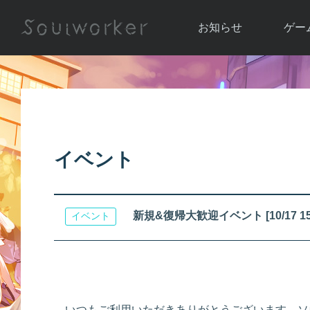
お知らせ
ゲー
お知らせ一覧
ソウル
ニュース
イベント
世界
アップデート
キャラ
イベント
運営通信
メンテナンス
ム
アップ
新規&復帰大歓迎イベント [10/17 15
イベント
いつもご利用いただきありがとうございます。ソ