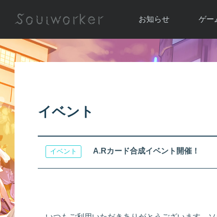
お知らせ
ゲー
お知らせ一覧
ソウル
ニュース
イベント
世界
アップデート
キャラ
イベント
運営通信
メンテナンス
ム
アップ
A.Rカード合成イベント開催！
イベント
いつもご利用いただきありがとうございます。ソ