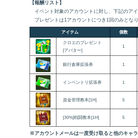
【報酬リスト】
イベント対象のアカウントに対し、下記のアイ
プレゼントは1アカウントにつき1回のみとな
アイテム
個数
クロエのプレゼント
1
[アバター]
銀行倉庫拡張券
1
インベントリ拡張券
1
資金管理教本[1H]
5
[30%]戦闘教本[1H]
5
※アカウントメールは一度受け取ると他のキャラ