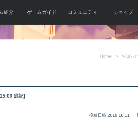
ム紹介
ゲームガイド
コミュニティ
ショップ
ワーカー
ガイド総合もく
自由掲示板
Y.Pの購入
とは
じ
取引掲示板
Y.P購入ガイド
観紹介
ゲームの始め方
画像掲示板
アイテムカタ
Home
お知ら
クター紹
初心者ガイド
壁紙・アイコン
グ
アイテムモール利
介
ルールとマナー
ファンサイトキ
方法
ービー
あんしんガイド
ット
クーポンコー
デート履
5:00 追記]
歴
投稿日時 2018.10.11