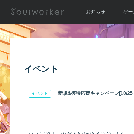
お知らせ
ゲー
お知らせ一覧
ソウル
ニュース
イベント
世界
アップデート
キャラ
イベント
運営通信
メンテナンス
ム
アップ
新規&復帰応援キャンペーン[10/25 1
イベント
いつもご利用いただきありがとうございます。