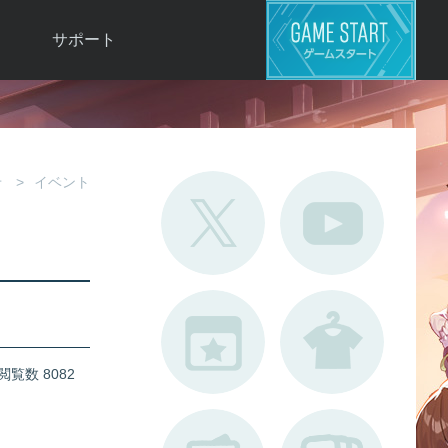
サポート
よくある質問
お問い合わせ
ロ
不具合対応状況
せ
イベント
利用規約
用
運営ポリシー
ド
閲覧数 8082