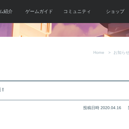
ム紹介
ゲームガイド
コミュニティ
ショップ
ワーカー
ガイド総合もく
自由掲示板
Y.Pの購入
とは
じ
取引掲示板
Y.P購入ガイド
観紹介
ゲームの始め方
画像掲示板
アイテムカタ
Home
お知ら
クター紹
初心者ガイド
壁紙・アイコン
グ
アイテムモール利
介
ルールとマナー
ファンサイトキ
方法
ービー
あんしんガイド
ット
クーポンコー
デート履
催！
歴
投稿日時 2020.04.16