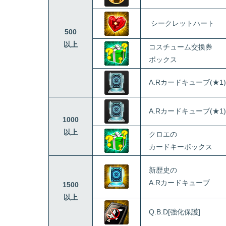
シークレットハート
500
以上
コスチューム交換券
ボックス
A.Rカードキューブ(★1)
A.Rカードキューブ(★1)
1000
以上
クロエの
カードキーボックス
新歴史の
A.Rカードキューブ
1500
以上
Q.B.D[強化保護]