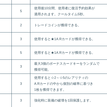
使用後10分間、使用者に復活予約効果が
5
適用されます。クールタイム5秒。
2
トレードコインが獲得できる。
3
使用すると★1A.Rカードが獲得できる。
5
使用すると★1A.Rカードが獲得できる。
最大3個のボーナスカードキーをランダムで
3
獲得可能。
使用すると☆2～☆5のレアリティの
3
A.Rカードの中から個別の確率に基づき
1枚を獲得できます。
3
強化時に装備の破壊を1回保護します。