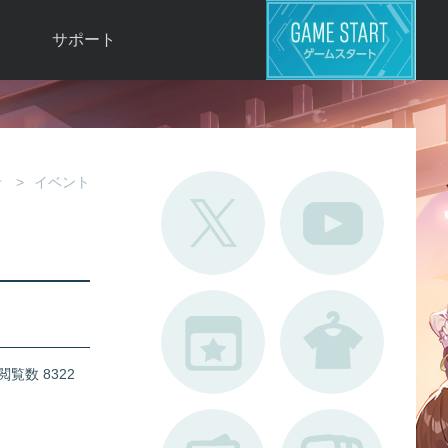
サポート
よくある質問
お問い合わせ
ロ
不具合対応状況
せ
イベント
利用規約
用
運営ポリシー
ド
閲覧数 8322