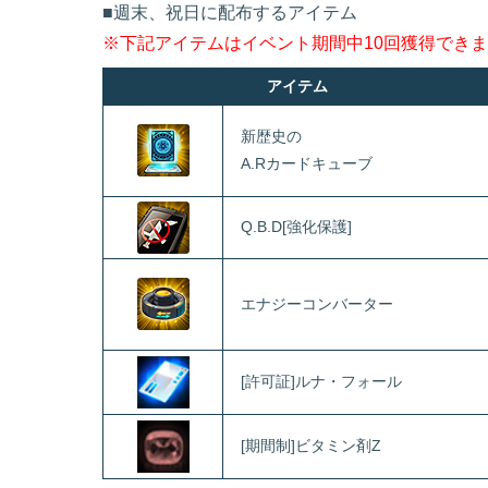
■週末、祝日に配布するアイテム
※下記アイテムはイベント期間中10回獲得でき
アイテム
新歴史の
A.Rカードキューブ
Q.B.D[強化保護]
エナジーコンバーター
[許可証]ルナ・フォール
[期間制]ビタミン剤Z