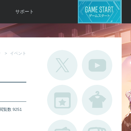
サポート
よくある質問
お問い合わせ
ロ
不具合対応状況
せ
イベント
利用規約
用
運営ポリシー
ド
閲覧数 9251