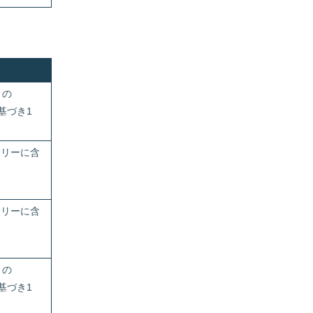
ィの
基づき1
サリーに含
サリーに含
ィの
基づき1