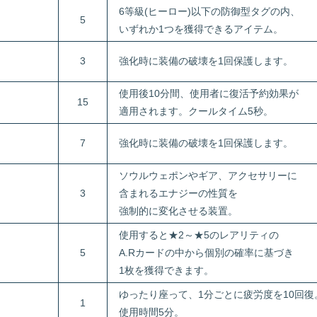
6等級(ヒーロー)以下の防御型タグの内、
5
いずれか1つを獲得できるアイテム。
3
強化時に装備の破壊を1回保護します。
使用後10分間、使用者に復活予約効果が
15
適用されます。クールタイム5秒。
7
強化時に装備の破壊を1回保護します。
ソウルウェポンやギア、アクセサリーに
3
含まれるエナジーの性質を
強制的に変化させる装置。
使用すると★2～★5のレアリティの
5
A.Rカードの中から個別の確率に基づき
1枚を獲得できます。
ゆったり座って、1分ごとに疲労度を10回復
1
使用時間5分。