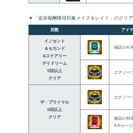
▼「追加報酬獲得対象メイズ＆レイド」のクリア
回数
アイ
イノセント
秘話のA.
＆セカンド
&スケアリー
デイドリーム
5回以上
エナジー
クリア
エナジー
ザ・プライマル
5回以上
クリア
秘話の特
A.Rカー