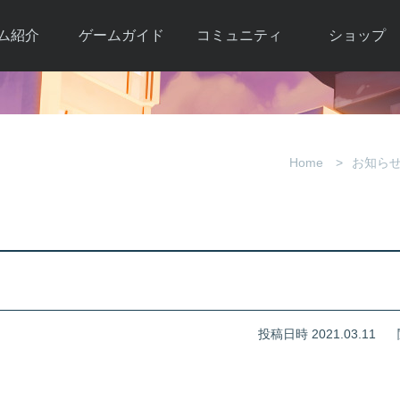
ム紹介
ゲームガイド
コミュニティ
ショップ
ワーカー
ガイド総合もく
自由掲示板
Y.Pの購入
とは
じ
取引掲示板
Y.P購入ガイド
観紹介
ゲームの始め方
画像掲示板
アイテムカタ
Home
お知ら
クター紹
初心者ガイド
壁紙・アイコン
グ
アイテムモール利
介
ルールとマナー
ファンサイトキ
方法
ービー
あんしんガイド
ット
クーポンコー
デート履
！
歴
投稿日時 2021.03.11