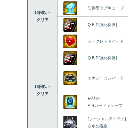
防御型タグキューブ
10回以上
クリア
Q.B.D[強化保護]
シークレットハート
Q.B.D[強化保護]
エナジーコンバーター
15回以上
クリア
秘話の
A.Rカードキューブ
[ソーシャルアイテム]
白冬の温泉