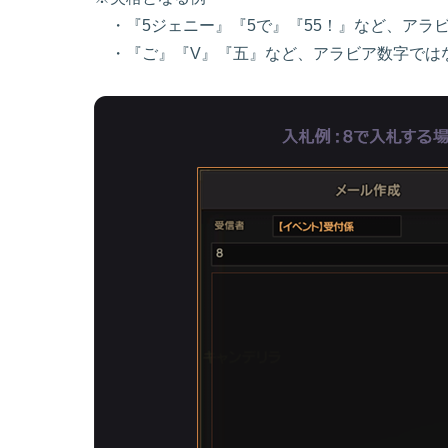
・『5ジェニー』『5で』『55！』など、アラ
・『ご』『V』『五』など、アラビア数字では