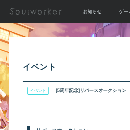
お知らせ
ゲー
お知らせ一覧
ソウル
ニュース
イベント
世界
アップデート
キャラ
イベント
運営通信
メンテナンス
ム
アップ
[5周年記念]リバースオークション
イベント