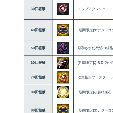
30回報酬
トップアクシジェント
40回報酬
[期間限定]エナジー
50回報酬
融和された欲望の結晶
60回報酬
[期間限定]Q.B.D[強化
70回報酬
収集指針ブースター[30
80回報酬
[期間限定]超越精錬石
90回報酬
[期間限定]エナジー