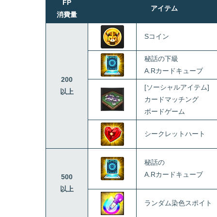
FP
アイテム
消費量
Sコイン
秘話の下級
A.Rカードキューブ
200
[ソーシャルアイテム]
以上
カードマッチング
ボードゲーム
シークレットハート
秘話の
A.Rカードキューブ
500
以上
ランダム染色スポイト