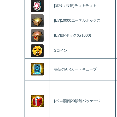
[称号：接尾]チョキチョキ
[EV]10000エーテルボックス
[EV]BPボックス(1000)
Sコイン
秘話のA.Rカードキューブ
[パス報酬]20段階パッケージ