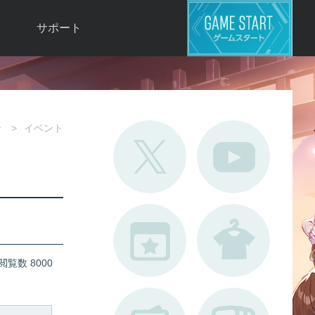
サポート
よくある質問
お問い合わせ
ロ
不具合対応状況
せ
イベント
利用規約
用
運営ポリシー
ド
閲覧数 8000