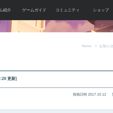
ム紹介
ゲームガイド
コミュニティ
ショップ
ワーカー
ガイド総合もく
自由掲示板
Y.Pの購入
とは
じ
取引掲示板
Y.P購入ガイド
観紹介
ゲームの始め方
画像掲示板
アイテムカタ
Home
お知ら
クター紹
初心者ガイド
壁紙・アイコン
グ
アイテムモール利
介
ルールとマナー
ファンサイトキ
方法
ービー
あんしんガイド
ット
クーポンコー
デート履
20 更新]
歴
投稿日時 2017.10.12