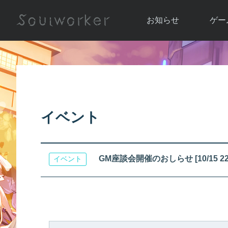
お知らせ
ゲー
お知らせ一覧
ソウル
ニュース
イベント
世界
アップデート
キャラ
イベント
運営通信
メンテナンス
ム
アップ
GM座談会開催のおしらせ [10/15 22:
イベント