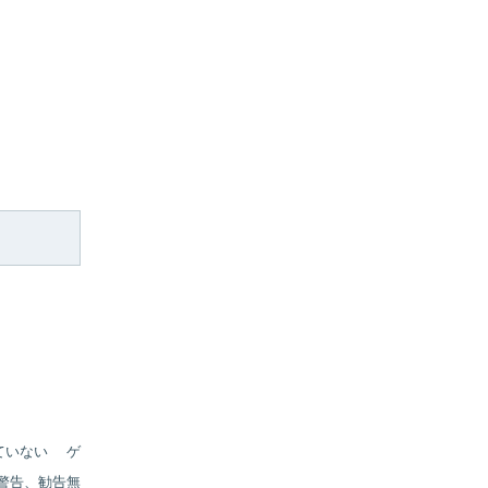
ていない
ゲ
告、勧告無