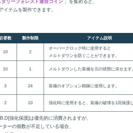
スタリーフォレスト連合コイン
」を集めると、
アイテムを製作できます。
必要数
製作制限
アイテム説明
オーバークロック時に使用すると
10
2
メルトダウンを防ぐことができます。
10
1
メルトダウンした装備を元の状態に戻せます
3
24
装備のオプション精錬に使用します。
2
10
強化時に使用すると、装備の破壊を1回保護
.B.D[強化保護]は優先的に消費されますが、
ーターの個数が不足している場合、