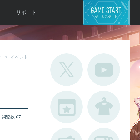
サポート
よくある質問
お問い合わせ
ロ
不具合対応状況
せ
イベント
利用規約
用
運営ポリシー
ド
閲覧数 671