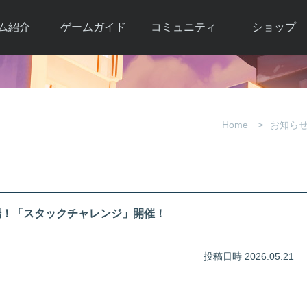
ム紹介
ゲームガイド
コミュニティ
ショップ
ワーカー
ガイド総合もく
自由掲示板
Y.Pの購入
とは
じ
取引掲示板
Y.P購入ガイド
観紹介
ゲームの始め方
画像掲示板
アイテムカタ
Home
お知ら
クター紹
初心者ガイド
壁紙・アイコン
グ
アイテムモール利
介
ルールとマナー
ファンサイトキ
方法
ービー
あんしんガイド
ット
クーポンコー
デート履
場！「スタックチャレンジ」開催！
歴
投稿日時 2026.05.21