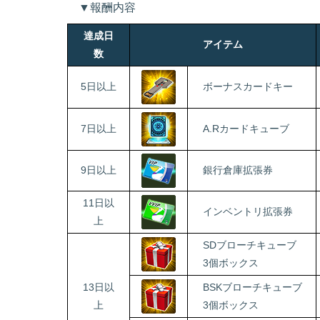
▼報酬内容
達成日
アイテム
数
5日以上
ボーナスカードキー
7日以上
A.Rカードキューブ
9日以上
銀行倉庫拡張券
11日以
インベントリ拡張券
上
SDブローチキューブ
3個ボックス
13日以
BSKブローチキューブ
上
3個ボックス