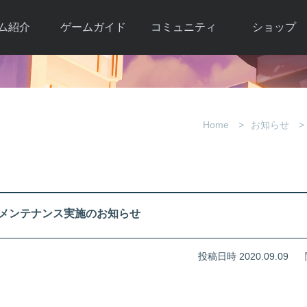
ム紹介
ゲームガイド
コミュニティ
ショップ
ワーカー
ガイド総合もく
自由掲示板
Y.Pの購入
とは
じ
取引掲示板
Y.P購入ガイド
観紹介
ゲームの始め方
画像掲示板
アイテムカタ
Home
お知らせ
クター紹
初心者ガイド
壁紙・アイコン
グ
アイテムモール利
介
ルールとマナー
ファンサイトキ
方法
ービー
あんしんガイド
ット
クーポンコー
デート履
木)定期メンテナンス実施のお知らせ
歴
投稿日時 2020.09.09