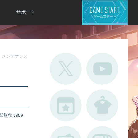
サポート
よくある質問
お問い合わせ
ロ
不具合対応状況
メンテナンス
利用規約
用
運営ポリシー
ド
閲覧数 3959