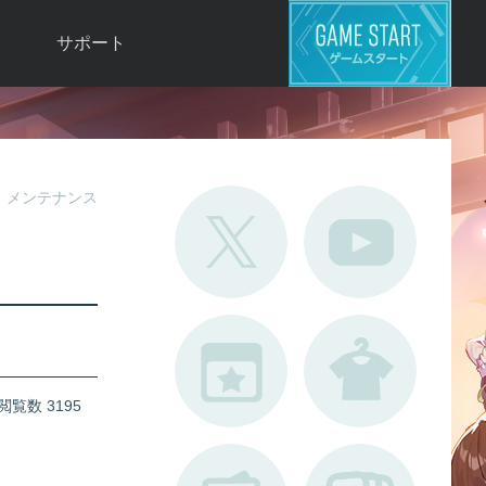
サポート
よくある質問
お問い合わせ
ロ
不具合対応状況
メンテナンス
利用規約
用
運営ポリシー
ド
閲覧数 3195