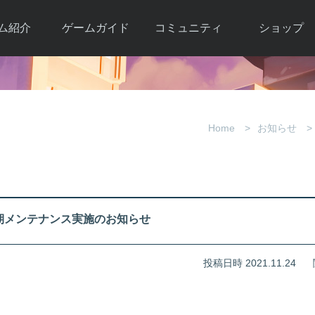
ム紹介
ゲームガイド
コミュニティ
ショップ
ワーカー
ガイド総合もく
自由掲示板
Y.Pの購入
とは
じ
取引掲示板
Y.P購入ガイド
観紹介
ゲームの始め方
画像掲示板
アイテムカタ
Home
お知らせ
クター紹
初心者ガイド
壁紙・アイコン
グ
アイテムモール利
介
ルールとマナー
ファンサイトキ
方法
ービー
あんしんガイド
ット
クーポンコー
デート履
(木)定期メンテナンス実施のお知らせ
歴
投稿日時 2021.11.24