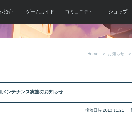
ム紹介
ゲームガイド
コミュニティ
ショップ
ワーカー
ガイド総合もく
自由掲示板
Y.Pの購入
とは
じ
取引掲示板
Y.P購入ガイド
観紹介
ゲームの始め方
画像掲示板
アイテムカタ
Home
お知らせ
クター紹
初心者ガイド
壁紙・アイコン
グ
アイテムモール利
介
ルールとマナー
ファンサイトキ
方法
ービー
あんしんガイド
ット
クーポンコー
デート履
(木)定期メンテナンス実施のお知らせ
歴
投稿日時 2018.11.21