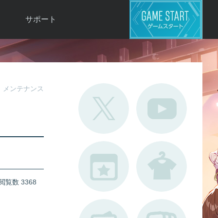
サポート
よくある質問
お問い合わせ
ロ
不具合対応状況
メンテナンス
利用規約
用
運営ポリシー
ド
閲覧数 3368