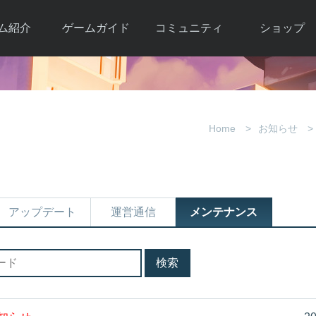
ム紹介
ゲームガイド
コミュニティ
ショップ
ワーカー
ガイド総合もく
自由掲示板
Y.Pの購入
とは
じ
取引掲示板
Y.P購入ガイド
観紹介
ゲームの始め方
画像掲示板
アイテムカタ
Home
お知らせ
クター紹
初心者ガイド
壁紙・アイコン
グ
アイテムモール利
介
ルールとマナー
ファンサイトキ
方法
ービー
あんしんガイド
ット
クーポンコー
デート履
アップデート
運営通信
メンテナンス
歴