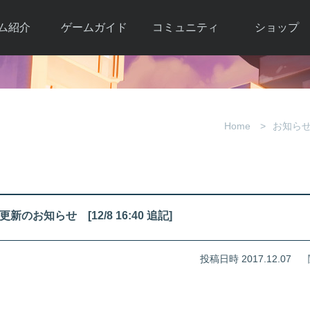
ム紹介
ゲームガイド
コミュニティ
ショップ
ワーカー
ガイド総合もく
自由掲示板
Y.Pの購入
とは
じ
取引掲示板
Y.P購入ガイド
観紹介
ゲームの始め方
画像掲示板
アイテムカタ
Home
お知ら
クター紹
初心者ガイド
壁紙・アイコン
グ
アイテムモール利
介
ルールとマナー
ファンサイトキ
方法
ービー
あんしんガイド
ット
クーポンコー
デート履
新のお知らせ [12/8 16:40 追記]
歴
投稿日時 2017.12.07