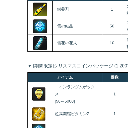
栄養剤
1
雪の結晶
50
雪花の花火
10
▼ [期間限定]クリスマスコインパッケージ (1,200Y
アイテム
個数
コインランダムボック
ス
1
[50～5000]
超高濃縮ビタミンZ
1