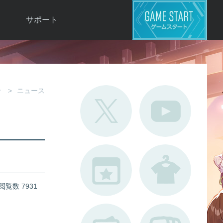
サポート
よくある質問
お問い合わせ
ロ
不具合対応状況
せ
ニュース
利用規約
用
運営ポリシー
ド
閲覧数 7931