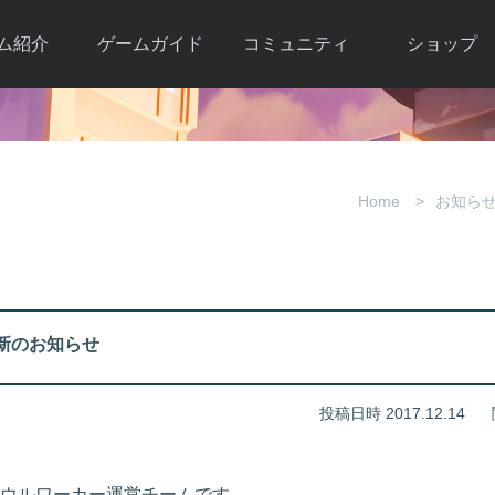
ム紹介
ゲームガイド
コミュニティ
ショップ
ワーカー
ガイド総合もく
自由掲示板
Y.Pの購入
とは
じ
取引掲示板
Y.P購入ガイド
観紹介
ゲームの始め方
画像掲示板
アイテムカタ
Home
お知ら
クター紹
初心者ガイド
壁紙・アイコン
グ
アイテムモール利
介
ルールとマナー
ファンサイトキ
方法
ービー
あんしんガイド
ット
クーポンコー
デート履
更新のお知らせ
歴
投稿日時 2017.12.14
ウルワーカー運営チームです。