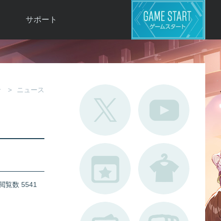
サポート
よくある質問
お問い合わせ
ロ
不具合対応状況
せ
ニュース
利用規約
用
運営ポリシー
ド
閲覧数 5541