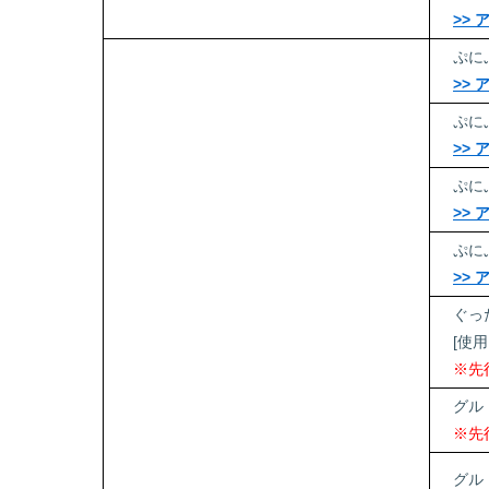
>>
ぷに
>>
ぷに
>>
ぷに
>>
ぷに
>>
ぐっ
[使
※先
グル
※先
グル