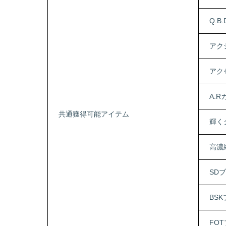
Q.B
アク
アク
A.
共通獲得可能アイテム
輝く
高濃
SD
BS
FO