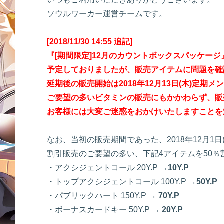
ソウルワーカー運営チームです。
[2018/11/30 14:55 追記]
『[期間限定]12月のカウントボックスパッケージ』の販
予定しておりましたが、販売アイテムに問題を確
延期後の販売開始は2018年12月13日(木)定期
ご要望の多いビタミンの販売にもかかわらず、販
お客様には大変ご迷惑をおかけいたしますことを
なお、当初の販売期間であった、2018年12月1日(土)1
割引販売のご要望の多い、下記4アイテムを50
・アクシジェントコール
20
Y.P →
10Y.P
・トップアクシジェントコール
100
Y.P →
50Y.P
・パブリックハート 1
50
Y.P →
70Y.P
・ボーナスカードキー
50
Y.P →
20Y.P