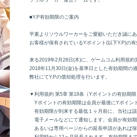
■Y.P有効期限のご案内
平素よりソウルワーカーをご愛顧いただき誠にあ
お客様が保有されているYポイント(以下Y.P)
来る2019年2月28日(木)に、ゲームコム利用規約
2018年11月30日(金)を基準日とした有効期間の
弊社にてY.Pの償却処理を行います。
▼利用規約 第5章 第18条（Yポイントの有効期限
Yポイントの有効期限は会員が最後にYポイント
有効期限が到来する最低１ヶ月前に、当社は該
電子メールなどにて通知します。会員が有効期
あるいは専用ページからの延長申請があれば保
利用時から12ヶ月延長されます。有効期限まで