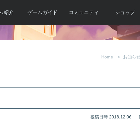
ム紹介
ゲームガイド
コミュニティ
ショップ
ワーカー
ガイド総合もく
自由掲示板
Y.Pの購入
とは
じ
取引掲示板
Y.P購入ガイド
観紹介
ゲームの始め方
画像掲示板
アイテムカタ
Home
お知ら
クター紹
初心者ガイド
壁紙・アイコン
グ
アイテムモール利
介
ルールとマナー
ファンサイトキ
方法
ービー
あんしんガイド
ット
クーポンコー
デート履
歴
投稿日時 2018.12.06