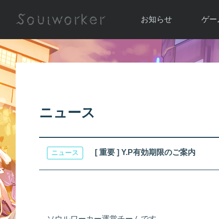
お知らせ
ゲー
お知らせ一覧
ソウル
ニュース
イベント
世界
アップデート
キャラ
ニュース
運営通信
メンテナンス
ム
アップ
[ 重要 ] Y.P有効期限のご案内
ニュース
ソウルワーカー運営チームです。