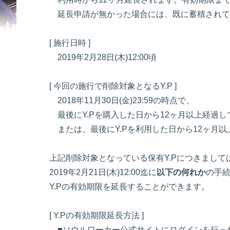
延長申請が無かった場合には、既に蓄積されて
[ 施行日時 ]
2019年2月28日(木)12:00頃
[ 今回の施行で削除対象となるY.P ]
2018年11月30日(金)23:59の時点で、
最後にY.Pを購入した日から12ヶ月以上経過して
または、最後にY.Pを利用した日から12ヶ月以上
上記削除対象となっている保有Y.Pにつきまして
2019年2月21日(木)12:00迄に
以下の何れか
の手
Y.Pの有効期限を延長することができます。
[ Y.Pの有効期限延長方法 ]
■ソウルワーカー公式サイトにログインを行っ