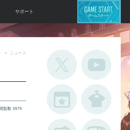
サポート
よくある質問
お問い合わせ
ロ
不具合対応状況
せ
ニュース
利用規約
用
運営ポリシー
ド
閲覧数 3979