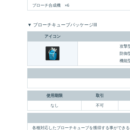
ブローチ合成機 ×6
▼ ブローチキューブパッケージIII
アイコン
攻撃
防御
機能
使用期限
取引
なし
不可
各種対応したブローチキューブを獲得する事ができる