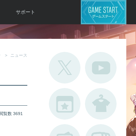
サポート
よくある質問
お問い合わせ
ロ
不具合対応状況
せ
ニュース
利用規約
用
運営ポリシー
ド
閲覧数 3691