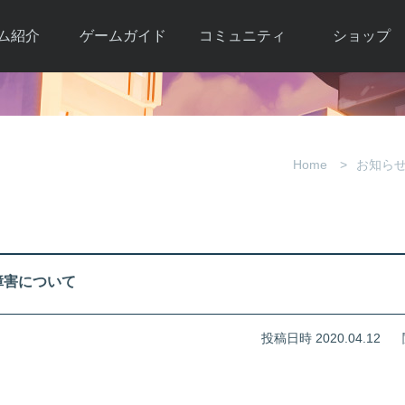
ム紹介
ゲームガイド
コミュニティ
ショップ
ワーカー
ガイド総合もく
自由掲示板
Y.Pの購入
とは
じ
取引掲示板
Y.P購入ガイド
観紹介
ゲームの始め方
画像掲示板
アイテムカタ
Home
お知ら
クター紹
初心者ガイド
壁紙・アイコン
グ
アイテムモール利
介
ルールとマナー
ファンサイトキ
方法
ービー
あんしんガイド
ット
クーポンコー
デート履
障害について
歴
投稿日時 2020.04.12