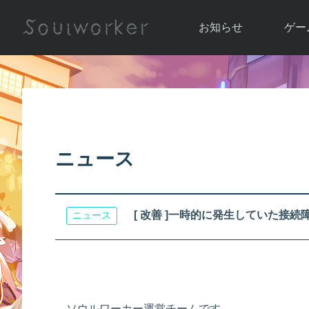
お知らせ
ゲー
お知らせ一覧
ソウル
ニュース
イベント
世界
アップデート
キャラ
ニュース
運営通信
メンテナンス
ム
アップ
[ 改善 ]一時的に発生していた接続
ニュース
ソウルワーカー運営チームです。