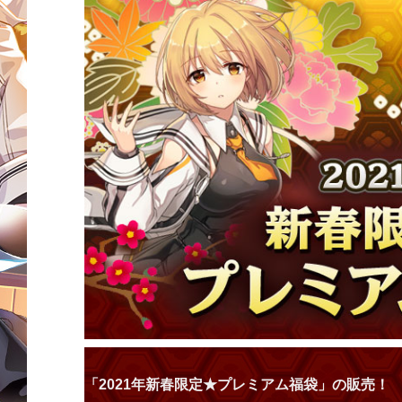
「2021年新春限定★プレミアム福袋」の販売！