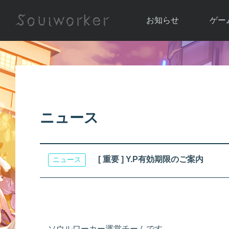
お知らせ
ゲー
お知らせ一覧
ソウル
ニュース
イベント
世界
アップデート
キャラ
ニュース
運営通信
メンテナンス
ム
アップ
[ 重要 ] Y.P有効期限のご案内
ニュース
ソウルワーカー運営チームです。