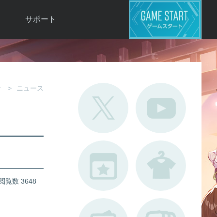
サポート
よくある質問
お問い合わせ
ロ
不具合対応状況
せ
ニュース
利用規約
用
運営ポリシー
ド
閲覧数 3648