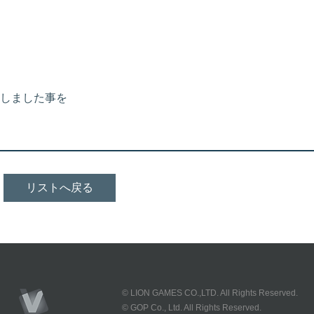
しました事を
リストへ戻る
© LION GAMES CO.,LTD. All Rights Reserved.
© GOP Co., Ltd. All Rights Reserved.