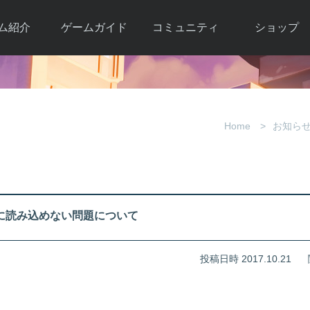
ム紹介
ゲームガイド
コミュニティ
ショップ
ワーカー
ガイド総合もく
自由掲示板
Y.Pの購入
とは
じ
取引掲示板
Y.P購入ガイド
観紹介
ゲームの始め方
画像掲示板
アイテムカタ
Home
お知ら
クター紹
初心者ガイド
壁紙・アイコン
グ
アイテムモール利
介
ルールとマナー
ファンサイトキ
方法
ービー
あんしんガイド
ット
クーポンコー
デート履
正常に読み込めない問題について
歴
投稿日時 2017.10.21