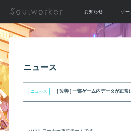
お知らせ
ゲー
お知らせ一覧
ソウル
ニュース
イベント
世界
アップデート
キャラ
ニュース
運営通信
メンテナンス
ム
アップ
[ 改善 ] 一部ゲーム内データが
ニュース
ソウルワーカー運営チームです