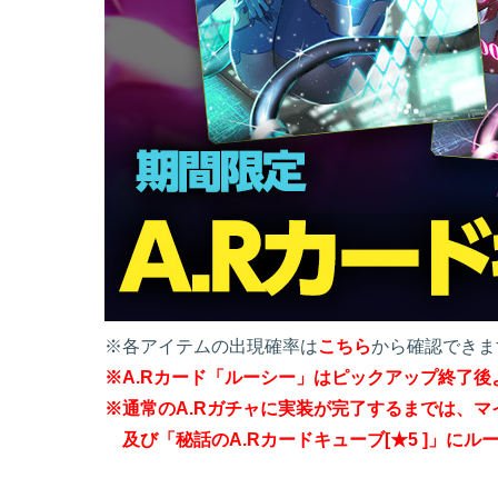
※各アイテムの出現確率は
こちら
から確認できま
※A.Rカード「ルーシー」はピックアップ終了後
※通常のA.Rガチャに実装が完了するまでは、マ
及び「秘話のA.Rカードキューブ[★5
]」にル