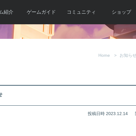
ム紹介
ゲームガイド
コミュニティ
ショップ
ワーカー
ガイド総合もく
自由掲示板
Y.Pの購入
とは
じ
取引掲示板
Y.P購入ガイド
観紹介
ゲームの始め方
画像掲示板
アイテムカタ
Home
お知ら
クター紹
初心者ガイド
壁紙・アイコン
グ
アイテムモール利
介
ルールとマナー
ファンサイトキ
方法
ービー
あんしんガイド
ット
クーポンコー
デート履
せ
歴
投稿日時 2023.12.14