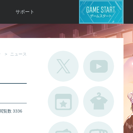
サポート
よくある質問
お問い合わせ
ロ
不具合対応状況
せ
ニュース
利用規約
用
運営ポリシー
ド
閲覧数 3336