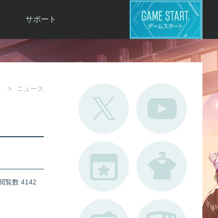
サポート
よくある質問
お問い合わせ
ロ
不具合対応状況
せ
ニュース
利用規約
用
運営ポリシー
ド
閲覧数 4142