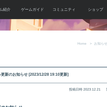
ム紹介
ゲームガイド
コミュニティ
ショップ
ワーカー
ガイド総合もく
自由掲示板
Y.Pの購入
とは
じ
取引掲示板
Y.P購入ガイド
観紹介
ゲームの始め方
画像掲示板
アイテムカタ
Home
お知ら
クター紹
初心者ガイド
壁紙・アイコン
グ
アイテムモール利
介
ルールとマナー
ファンサイトキ
方法
ービー
あんしんガイド
ット
クーポンコー
デート履
のお知らせ [2023/12/28 19:10更新]
歴
投稿日時 2023.12.21