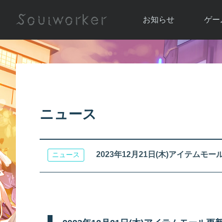
お知らせ
ゲー
お知らせ一覧
ソウル
ニュース
イベント
世界
アップデート
キャラ
ニュース
運営通信
メンテナンス
ム
アップ
2023年12月21日(木)アイテムモール更新
ニュース