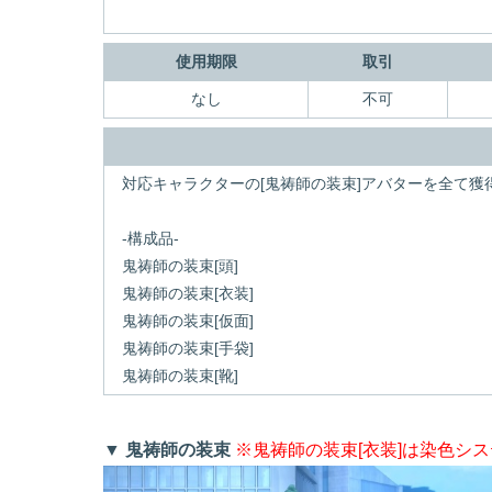
使用期限
取引
なし
不可
対応キャラクターの[鬼祷師の装束]アバターを全て
-構成品-
鬼祷師の装束[頭]
鬼祷師の装束[衣装]
鬼祷師の装束[仮面]
鬼祷師の装束[手袋]
鬼祷師の装束[靴]
▼ 鬼祷師の装束
※鬼祷師の装束[衣装]は染色シ