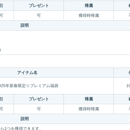
引
プレゼント
帰属
可
可
獲得時帰属
説明
)
アイテム名
025年新春限定☆プレミアム福袋
1
引
プレゼント
帰属
可
可
獲得時帰属
説明
ら1つを獲得できます。