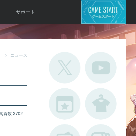
サポート
よくある質問
お問い合わせ
ロ
不具合対応状況
せ
ニュース
利用規約
用
運営ポリシー
ド
閲覧数 3702