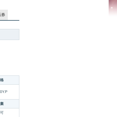
張券
格
0Y.P
棄
可