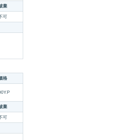
破棄
不可
価格
00Y.P
破棄
不可