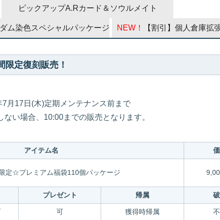
ピックアップA.Rカード＆ソウルメイト
ダム染色スペシャルパッケージ
NEW！
【割引】個人倉庫拡
期間限定復刻販売！
25年7月17日(木)定期メンテナンス前まで
施しない場合、10:00までの販売となります。
アイテム名
価
春限定☆プレミアム福袋110個パッケージ
9,00
引
プレゼント
帰属
破
可
可
獲得時帰属
不