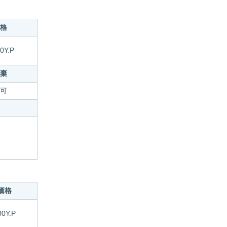
格
0Y.P
棄
可
価格
00Y.P