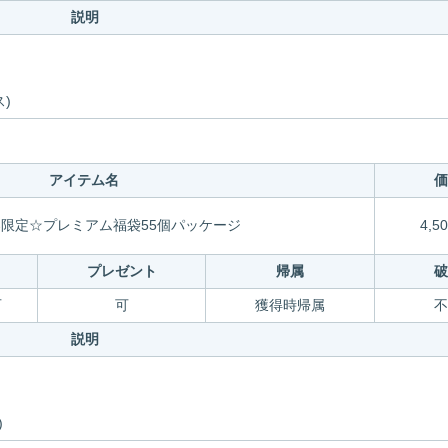
説明
)
アイテム名
価
新春限定☆プレミアム福袋55個パッケージ
4,50
引
プレゼント
帰属
破
可
可
獲得時帰属
不
説明
)