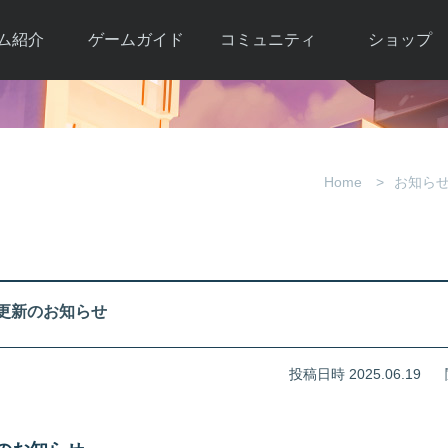
ム紹介
ゲームガイド
コミュニティ
ショップ
ワーカー
ガイド総合もく
自由掲示板
Y.Pの購入
とは
じ
取引掲示板
Y.P購入ガイド
観紹介
ゲームの始め方
画像掲示板
アイテムカタ
Home
お知ら
クター紹
初心者ガイド
壁紙・アイコン
グ
アイテムモール利
介
ルールとマナー
ファンサイトキ
方法
ービー
あんしんガイド
ット
クーポンコー
デート履
ール更新のお知らせ
歴
投稿日時 2025.06.19