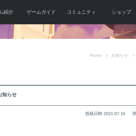
ム紹介
ゲームガイド
コミュニティ
ショップ
ワーカー
ガイド総合もく
自由掲示板
Y.Pの購入
とは
じ
取引掲示板
Y.P購入ガイド
観紹介
ゲームの始め方
画像掲示板
アイテムカタ
Home
お知らせ
クター紹
初心者ガイド
壁紙・アイコン
グ
アイテムモール利
介
ルールとマナー
ファンサイトキ
方法
ービー
あんしんガイド
ット
クーポンコー
デート履
のお知らせ
歴
投稿日時 2021.07.15
閲