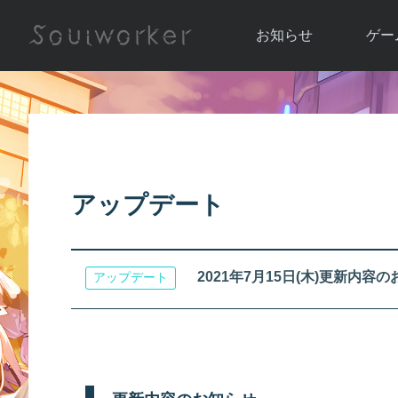
お知らせ
ゲー
お知らせ一覧
ソウル
ニュース
イベント
世界
アップデート
キャラ
アップデート
運営通信
メンテナンス
ム
アップ
2021年7月15日(木)更新内容
アップデート