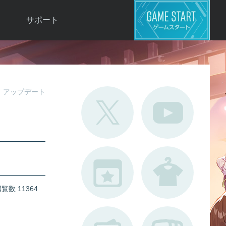
サポート
よくある質問
お問い合わせ
ロ
不具合対応状況
アップデート
利用規約
用
運営ポリシー
ド
覧数 11364