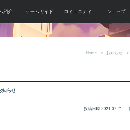
ム紹介
ゲームガイド
コミュニティ
ショップ
ワーカー
ガイド総合もく
自由掲示板
Y.Pの購入
とは
じ
取引掲示板
Y.P購入ガイド
観紹介
ゲームの始め方
画像掲示板
アイテムカタ
Home
お知らせ
クター紹
初心者ガイド
壁紙・アイコン
グ
アイテムモール利
介
ルールとマナー
ファンサイトキ
方法
ービー
あんしんガイド
ット
クーポンコー
デート履
のお知らせ
歴
投稿日時 2021.07.21