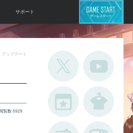
サポート
よくある質問
お問い合わせ
ロ
不具合対応状況
アップデート
利用規約
用
運営ポリシー
ド
閲覧数 5929