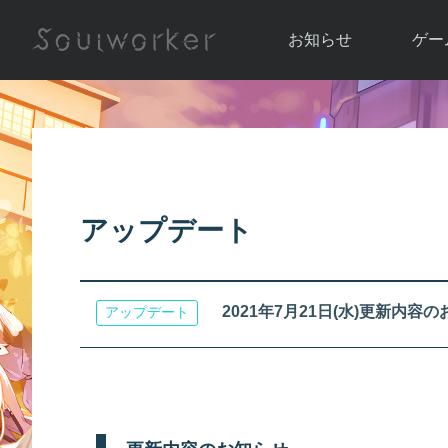
お知らせ
ゲー
お知らせ一覧
ソウル
ニュース
イベント
世界
アップデート
キャラ
アップデート
運営通信
メンテナンス
ム
アップ
2021年7月21日(水)更新内容
アップデート