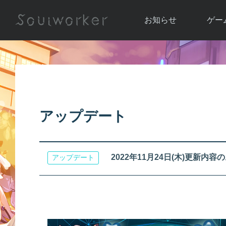
お知らせ
ゲー
お知らせ一覧
ソウル
ニュース
イベント
世界
アップデート
キャラ
アップデート
運営通信
メンテナンス
ム
アップ
2022年11月24日(木)更新内容
アップデート