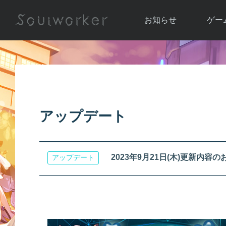
お知らせ
ゲー
お知らせ一覧
ソウル
ニュース
イベント
世界
アップデート
キャラ
アップデート
運営通信
メンテナンス
ム
アップ
2023年9月21日(木)更新内容
アップデート