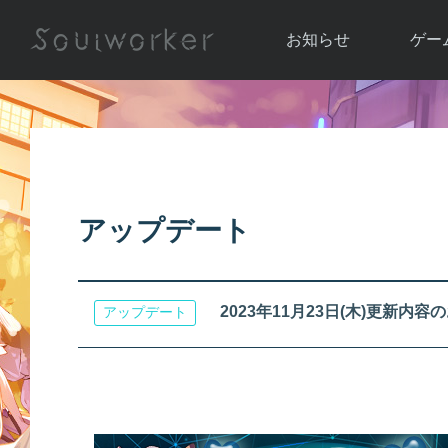
お知らせ
ゲー
お知らせ一覧
ソウル
ニュース
イベント
世界
アップデート
キャラ
アップデート
運営通信
メンテナンス
ム
アップ
2023年11月23日(木)更新内容
アップデート