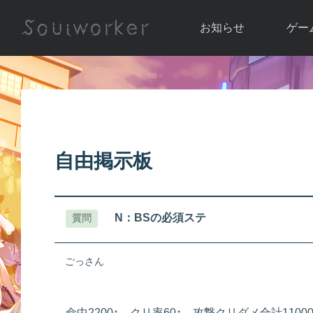
お知らせ
ゲー
お知らせ一覧
ソウル
ニュース
イベント
世界
アップデート
キャラ
自由掲示板
運営通信
メンテナンス
ム
アップ
N：BSの必須ステ
質問
ごっさん
命中2200↑ クリ率60↑ 攻撃クリダメ合計11000