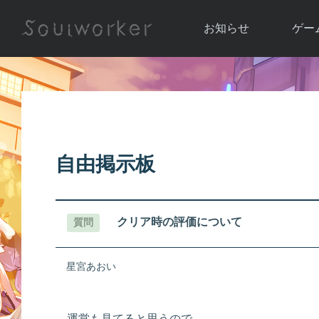
お知らせ
ゲー
お知らせ一覧
ソウル
ニュース
イベント
世界
アップデート
キャラ
自由掲示板
運営通信
メンテナンス
ム
アップ
クリア時の評価について
質問
星宮あおい
運営も見てると思うので