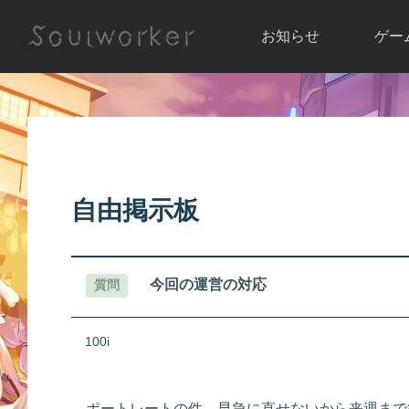
お知らせ
ゲー
お知らせ一覧
ソウル
ニュース
イベント
世界
アップデート
キャラ
自由掲示板
運営通信
メンテナンス
ム
アップ
今回の運営の対応
質問
100i
ポートレートの件、早急に直せないから来週まで