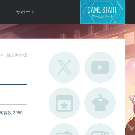
サポート
よくある質問
お問い合わせ
ロ
不具合対応状況
自由掲示板
利用規約
用
運営ポリシー
ド
閲覧数 2980