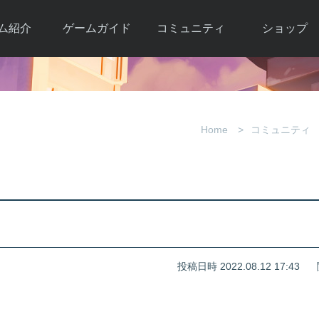
ム紹介
ゲームガイド
コミュニティ
ショップ
ワーカー
ガイド総合もく
自由掲示板
Y.Pの購入
とは
じ
取引掲示板
Y.P購入ガイド
観紹介
ゲームの始め方
画像掲示板
アイテムカタ
Home
コミュニティ
クター紹
初心者ガイド
壁紙・アイコン
グ
アイテムモール利
介
ルールとマナー
ファンサイトキ
方法
ービー
あんしんガイド
ット
クーポンコー
デート履
歴
投稿日時 2022.08.12 17:43