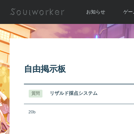
お知らせ
ゲー
お知らせ一覧
ソウル
ニュース
イベント
世界
アップデート
キャラ
自由掲示板
運営通信
メンテナンス
ム
アップ
リザルド採点システム
質問
20b