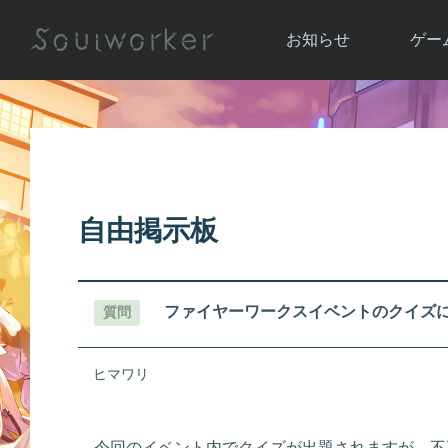
お知らせ
ゲー
お知らせ一覧
ソウル
ニュース
イベント
世界
アップデート
キャラ
自由掲示板
運営通信
メンテナンス
ム
アップ
ファイヤーワークスイベントのクイズ
質問
ヒマワリ
今回のイベント内でクイズが出題されますが、不