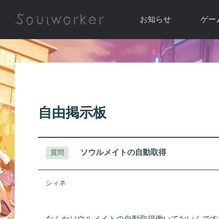
お知らせ
ゲー
お知らせ一覧
ソウル
ニュース
イベント
世界
アップデート
キャラ
自由掲示板
運営通信
メンテナンス
ム
アップ
ソウルメイトの自動取得
質問
シィネ
なんかソウルメイトの自動取得働いてないんです