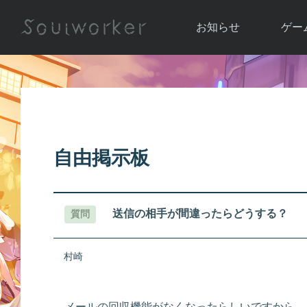
お知らせ
ゲー
お知らせ一覧
ソウル
ニュース
イベント
世界
アップデート
キャラ
自由掲示板
運営通信
メンテナンス
ム
アップ
送信の相手が間違ったらどうする？
質問
村崎
メールの回収機能がなくなったらしいですから、