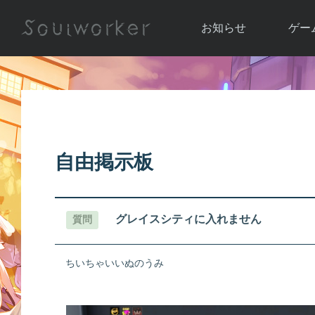
お知らせ
ゲー
お知らせ一覧
ソウル
ニュース
イベント
世界
アップデート
キャラ
自由掲示板
運営通信
メンテナンス
ム
アップ
グレイスシティに入れません
質問
ちいちゃいいぬのうみ