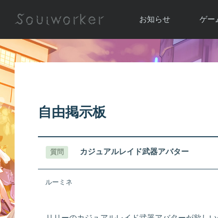
お知らせ
ゲー
お知らせ一覧
ソウル
ニュース
イベント
世界
アップデート
キャラ
自由掲示板
運営通信
メンテナンス
ム
アップ
カジュアルレイド武器アバター
質問
ルーミネ
リリーのカジュアルレイド武器アバターが欲しい