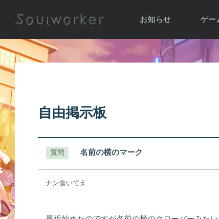
お知らせ
ゲー
お知らせ一覧
ソウル
ニュース
イベント
世界
アップデート
キャラ
自由掲示板
運営通信
メンテナンス
ム
アップ
名前の横のマーク
質問
ナン食いてえ
最近始めたのですが名前の横のクローバーみたい