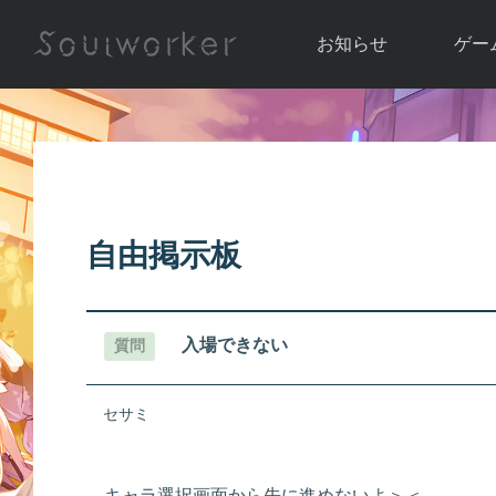
お知らせ
ゲー
お知らせ一覧
ソウル
ニュース
イベント
世界
アップデート
キャラ
自由掲示板
運営通信
メンテナンス
ム
アップ
入場できない
質問
セサミ
キャラ選択画面から先に進めないよ＞＜