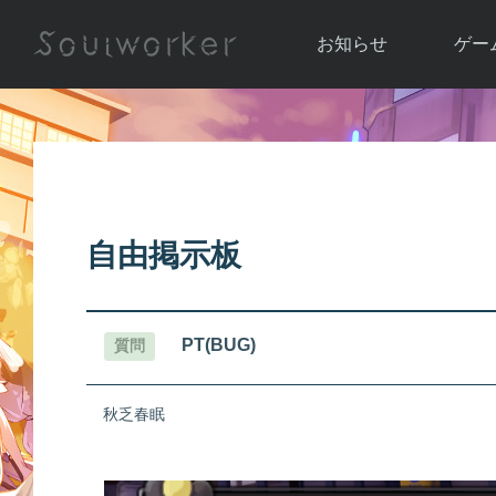
お知らせ
ゲー
お知らせ一覧
ソウル
ニュース
イベント
世界
アップデート
キャラ
自由掲示板
運営通信
メンテナンス
ム
アップ
PT(BUG)
質問
秋乏春眠