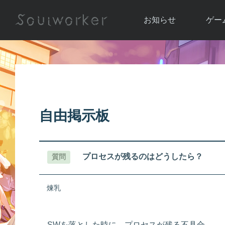
お知らせ
ゲー
お知らせ一覧
ソウル
ニュース
イベント
世界
アップデート
キャラ
自由掲示板
運営通信
メンテナンス
ム
アップ
プロセスが残るのはどうしたら？
質問
煉乳
SWを落とした時に、プロセスが残る不具合